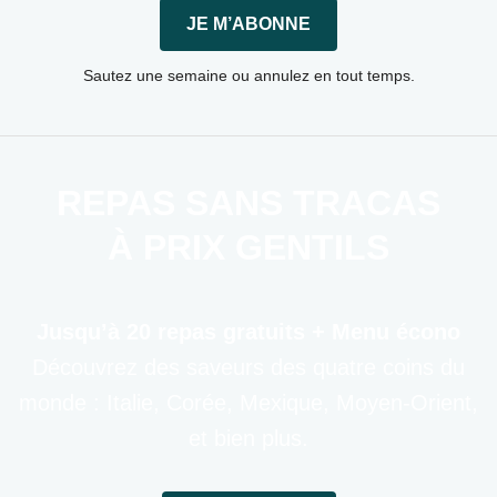
JE M’ABONNE
Sautez une semaine ou annulez en tout temps.
REPAS SANS TRACAS
À PRIX GENTILS
Jusqu’à 20 repas gratuits + Menu écono
Découvrez des saveurs des quatre coins du
monde : Italie, Corée, Mexique, Moyen-Orient,
et bien plus.